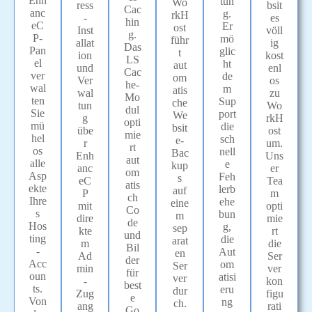
Enh
tun
Wo
bsit
ress
Cac
anc
g.
rkH
es
-
hin
eC
Er
ost
völl
Inst
g.
P-
mö
führ
ig
allat
Das
Pan
glic
t
kost
ion
LS
el
ht
aut
enl
und
Cac
ver
de
om
os
Ver
he-
wal
m
atis
zu
wal
Mo
ten
Sup
che
Wo
tun
dul
Sie
port
We
rkH
g
opti
mü
die
bsit
ost
übe
mie
hel
sch
e-
um.
r
rt
os
nell
Bac
Uns
Enh
aut
alle
e
kup
er
anc
om
Asp
Feh
s
Tea
eC
atis
ekte
lerb
auf
m
P
ch
Ihre
ehe
eine
opti
mit
Co
s
bun
m
mie
dire
de
Hos
g,
sep
rt
kte
und
ting
die
arat
die
m
Bil
-
Aut
en
Ser
Ad
der
Acc
om
Ser
ver
min
für
oun
atisi
ver
kon
-
best
ts.
eru
dur
figu
Zug
e
Von
ng
ch.
rati
ang
Go