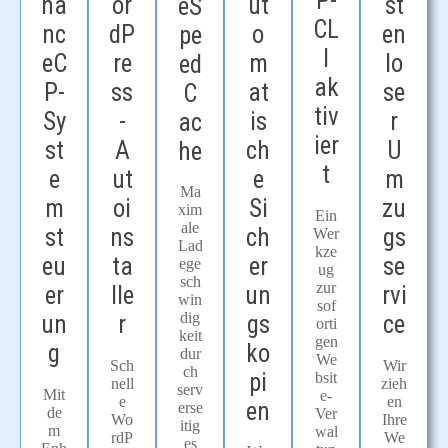
P-
ut
st
or
ha
eS
CL
o
en
dP
nc
pe
I
m
lo
re
eC
ed
ak
at
se
ss
P-
C
tiv
is
r
-
Sy
ac
ier
ch
U
A
st
he
t
e
m
ut
e
Ma
Si
zu
oi
m
xim
Ein
ale
ch
gs
ns
st
Wer
Lad
kze
er
se
ta
eu
ege
ug
sch
zur
un
rvi
lle
er
win
sof
dig
gs
ce
r
un
orti
keit
gen
ko
g
dur
We
Wir
Sch
ch
pi
bsit
zieh
nell
serv
Mit
e-
en
e
en
erse
de
Ver
Ihre
Wo
itig
m
wal
We
rdP
es