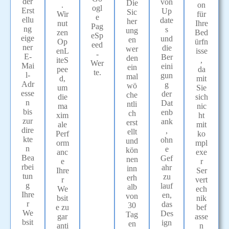
der
von
Die
on
.
ogl
Erst
Up
Sic
für
Wir
e
ellu
date
her
Ihre
nut
Pag
ng
s
ung
Bed
zen
eSp
eige
und
en
ürfn
Op
eed
ner
die
wer
isse
enL
-
E-
Ber
den
,
iteS
Wer
Mai
eini
ein
da
pee
te.
l-
gun
mal
mit
d,
Adr
g
wö
Sie
um
esse
der
che
sich
die
n
Dat
ntli
nic
ma
bis
enb
ch
ht
xim
zur
ank
erst
mit
ale
dire
,
ellt
ko
Perf
kte
ohn
und
mpl
orm
n
e
kön
exe
anc
Bea
Gef
nen
r
e
rbei
ahr
inn
Ser
Ihre
tun
zu
erh
vert
r
g
lauf
alb
ech
We
Ihre
en,
von
nik
bsit
r
das
30
bef
e zu
We
Des
Tag
asse
gar
bsit
ign
en
n
anti