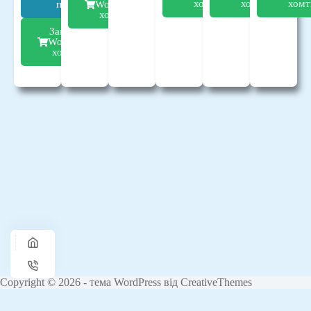
хомтинг
хомтинг
хомт
плани
WordPress
хомтинг
Замовити
WordPress
хомтинг
Copyright © 2026 - тема WordPress від
CreativeThemes