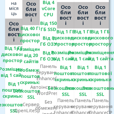
Від 4
на
Осо
Осо
Осо
Осо
міся
vCore
бли
бли
бли
бли
ць
вост
CPU
вост
вост
вост
і
і
і
і
Осо
Від 150
Від 40 ГБ
бли
ГБ SSD
Від 1 ГБ
Від 1 ГБ
Від 1 ГБ
вост
дискового
дискового
дискового
дискового
Від 8
і
простору
простору
простору
простору
Гб ОЗУ
Від 1 ГБ
Розміщення
Розміщення
Розміщення
Розміщенн
Від 8
дискового
від 20
від 1 сайта
від 1 сайта
від 1 сайта
Гб ОЗУ
простору
сайтів
Панель
Від 1
Від 1
Від 1
Розміщення
Необмежені
керування
поштової
поштової
поштової
від 1 сайта
поштові
EnhanceCP
скриньки
скриньки
скриньки
скриньки
Від 1
Автоінсталятор
Безкоштовний
Безкоштовний
Безкоштовн
поштової
Безкоштовний
WordPress
SSL
SSL
SSL
скриньки
SSL
Панель
Панель
Панель
Без
Сервер
езкоштовний
керування
керування
керування
обмеження
OpenLiteSpeed
SSL
EnhanceCP
EnhanceCP
EnhanceCP