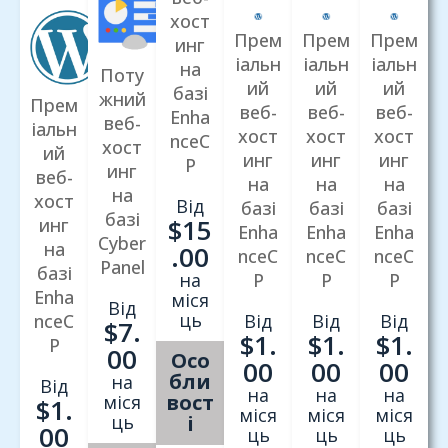
хост
Прем
Прем
Прем
инг
іальн
іальн
іальн
на
Поту
ий
ий
ий
базі
жний
Прем
веб-
веб-
веб-
Enha
веб-
іальн
хост
хост
хост
nceC
хост
ий
инг
инг
инг
P
инг
веб-
на
на
на
на
хост
Від
базі
базі
базі
базі
$
15
инг
Enha
Enha
Enha
Cyber
на
.00
nceC
nceC
nceC
Panel
базі
на
P
P
P
Enha
міся
Від
ць
nceC
Від
Від
Від
$
7.
$
1.
$
1.
$
1.
P
00
Осо
00
00
00
бли
на
Від
на
на
на
вост
міся
$
1.
міся
міся
міся
ць
і
00
ць
ць
ць